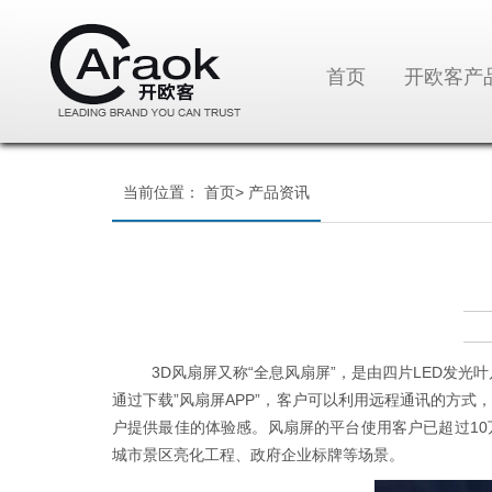
首页
开欧客产
当前位置：
首页
>
产品资讯
3D
风扇屏又称
“
全息风扇屏
”
，是由四片
LED
发光叶
通过下载
”
风扇屏
APP”
，客户可以利用远程通讯的方式
户提供最佳的体验感。风扇屏的平台使用客户已超过
10
城市景区亮化工程、政府企业标牌等场景。