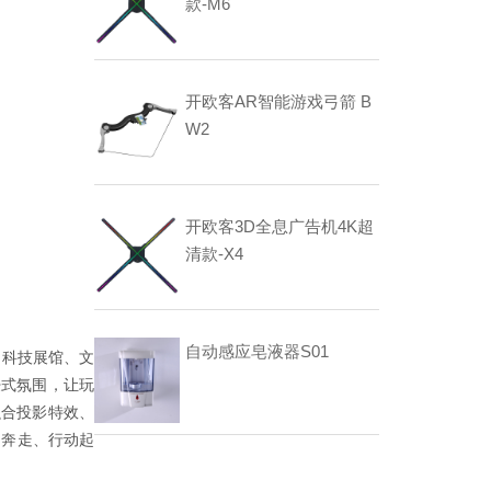
款-M6
开欧客AR智能游戏弓箭 B
W2
开欧客3D全息广告机4K超
清款-X4
自动感应皂液器S01
、科技展馆、文
浸式氛围，让玩
融合投影特效、
间奔走、行动起