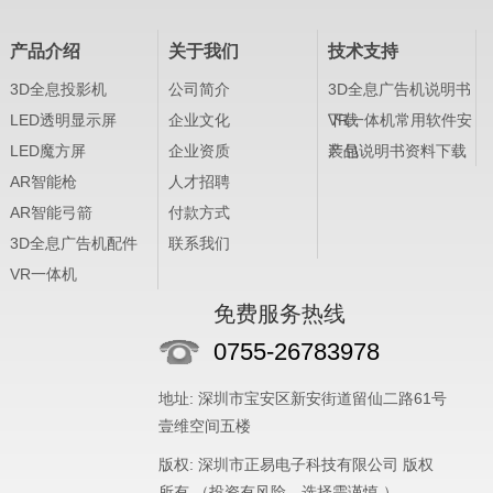
产品介绍
关于我们
技术支持
3D全息投影机
公司简介
3D全息广告机说明书
LED透明显示屏
企业文化
下载
VR一体机常用软件安
LED魔方屏
企业资质
装包
产品说明书资料下载
AR智能枪
人才招聘
AR智能弓箭
付款方式
3D全息广告机配件
联系我们
VR一体机
免费服务热线
0755-26783978
地址: 深圳市宝安区新安街道留仙二路61号
壹维空间五楼
版权: 深圳市正易电子科技有限公司 版权
所有 （投资有风险，选择需谨慎 ）