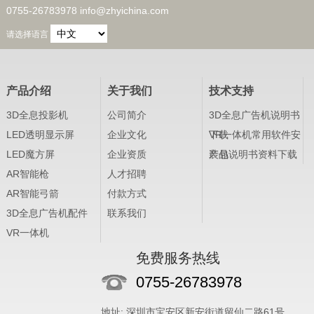
0755-26783978 info@zhyichina.com
请选择语言
产品介绍
关于我们
技术支持
3D全息投影机
公司简介
3D全息广告机说明书
LED透明显示屏
企业文化
下载
VR一体机常用软件安
LED魔方屏
企业资质
装包
产品说明书资料下载
AR智能枪
人才招聘
AR智能弓箭
付款方式
3D全息广告机配件
联系我们
VR一体机
免费服务热线
0755-26783978
地址: 深圳市宝安区新安街道留仙二路61号