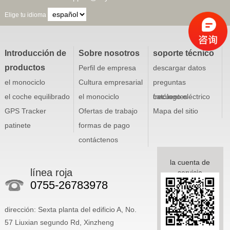
Elige tu idioma
Introducción de
Sobre nosotros
soporte técnico
productos
Perfil de empresa
descargar datos
el monociclo
Cultura empresarial
preguntas
el coche equilibrado
el monociclo
frecuentes
católogo eléctrico
GPS Tracker
Ofertas de trabajo
Mapa del sitio
patinete
formas de pago
contáctenos
la cuenta de
línea roja
servicio
0755-26783978
dirección: Sexta planta del edificio A, No.
57 Liuxian segundo Rd, Xinzheng